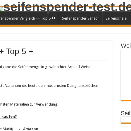
ifenspender Vergleich ++ Top 5 ++
Seifenspender Sensor
Seifenschale
Wei
+ Top 5 +
 Aufgabe die Seifenmenge in gewünschter Art und Weise
uste Varianten die heute den modernsten Designansprüchen
chsten Materialien zur Verwendung.
Sei
 kaufen?
 Marktplatz :
Amazon