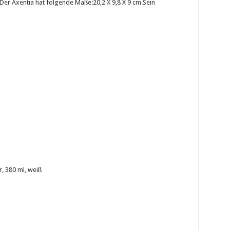
n.Der Axentia hat folgende Maße:20,2 X 9,8 X 9 cm.Sein
, 380 ml, weiß