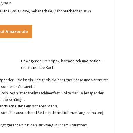
lyresin
e Etna (WC Bürste, Seifenschale, Zahnputzbecher usw)
auf Amazon.de
Bewegende Steinoptik, harmonisch und zeitlos –
die Serie Little Rock’
spender – sie ist ein Designobjekt der Extraklasse und verbreitet
 besonderes Ambiente.
oly Resin ist er spülmaschinenfest. Sollte der Seifenspender
icht beschädigt.
ndfläche stets ein sicheren Stand.
tets für ausreichend Seife (nicht im Lieferumfang enthalten).
rgt garantiert für den Blickfang in Ihrem Traumbad.