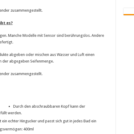
pender zusammengestellt.
ibt es?
ngen. Manche Modelle mit Sensor sind berührungslos. Andere
fertigt.
ukte abgeben oder mischen aus Wasser und Luft einen
n der abgegeben Seifenmenge.
pender zusammengestellt.
“
Durch den abschraubbaren Kopf kann der
füllt werden.
 ein echter Hingucker und passt sich gut in jedes Bad ein
ngsvermögen: 400ml